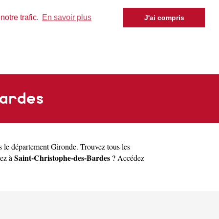
otre trafic.
En savoir plus
J'ai compris
Bardes
 le département
Gironde
. Trouvez tous les
Saint-Christophe-des-Bardes
iez à
? Accédez