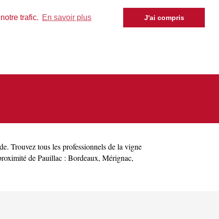
otre trafic.
En savoir plus
J'ai compris
de
. Trouvez tous les professionnels de la vigne
proximité de Pauillac :
Bordeaux
,
Mérignac
,