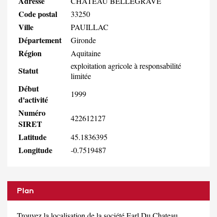
Adresse
CHATEAU BELLEGRAVE
Code postal
33250
Ville
PAUILLAC
Département
Gironde
Région
Aquitaine
exploitation agricole à responsabilité
Statut
limitée
Début
1999
d'activité
Numéro
422612127
SIRET
Latitude
45.1836395
Longitude
-0.7519487
Plan
Trouvez la localisation de la société Earl Du Chateau