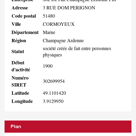
Adresse
3 RUE DOM PERIGNON
Code postal
51480
Ville
CORMOYEUX
Département
Marne
Région
Champagne Ardenne
société créée de fait entre personnes
Statut
physiques
Début
1900
d'activité
Numéro
302699954
SIRET
Latitude
49.1101420
Longitude
3.9129950
Plan