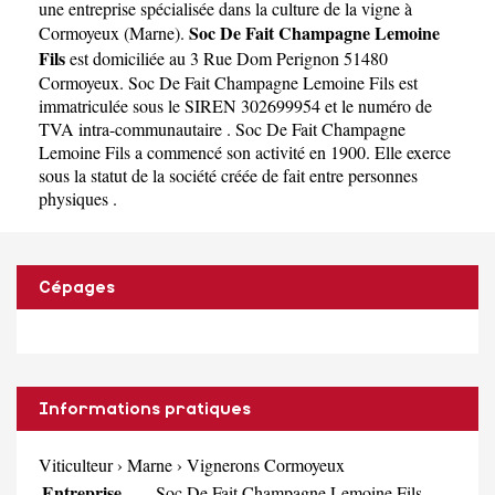
Lemoine Fils
une
entreprise spécialisée dans la culture de la vigne à
Soc De Fait Champagne Lemoine
Cormoyeux
(
Marne
).
Fils
est domiciliée au 3 Rue Dom Perignon 51480
Cormoyeux. Soc De Fait Champagne Lemoine Fils est
immatriculée sous le SIREN 302699954 et le numéro de
TVA intra-communautaire . Soc De Fait Champagne
Lemoine Fils a commencé son activité en 1900. Elle exerce
sous la statut de la société créée de fait entre personnes
physiques .
Cépages
Informations pratiques
Viticulteur
›
Marne
›
Vignerons Cormoyeux
Entreprise
Soc De Fait Champagne Lemoine Fils