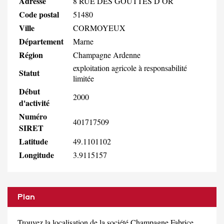
Adresse
8 RUE DES GOUTTES D OR
Code postal
51480
Ville
CORMOYEUX
Département
Marne
Région
Champagne Ardenne
exploitation agricole à responsabilité
Statut
limitée
Début
2000
d'activité
Numéro
401717509
SIRET
Latitude
49.1101102
Longitude
3.9115157
Plan
Trouvez la localisation de la société Champagne Fabrice