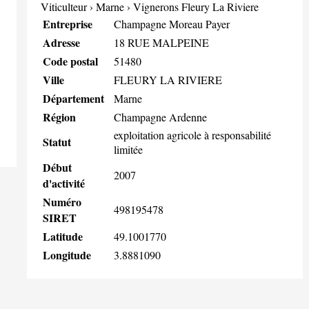
Viticulteur
›
Marne
›
Vignerons Fleury La Riviere
Entreprise
Champagne Moreau Payer
Adresse
18 RUE MALPEINE
Code postal
51480
Ville
FLEURY LA RIVIERE
Département
Marne
Région
Champagne Ardenne
exploitation agricole à responsabilité
Statut
limitée
Début
2007
d'activité
Numéro
498195478
SIRET
Latitude
49.1001770
Longitude
3.8881090