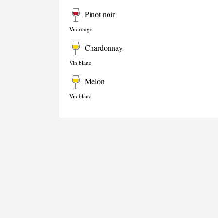
Pinot noir
Vin rouge
Chardonnay
Vin blanc
Melon
Vin blanc