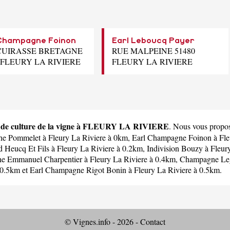
 Champagne Foinon
Earl Leboucq Payer
CUIRASSE BRETAGNE
RUE MALPEINE 51480
 FLEURY LA RIVIERE
FLEURY LA RIVIERE
e de culture de la vigne à FLEURY LA RIVIERE
. Nous vous propos
he Pommelet
à Fleury La Riviere à 0km,
Earl Champagne Foinon
à Fle
 Heucq Et Fils
à Fleury La Riviere à 0.2km,
Indivision Bouzy
à Fleur
e Emmanuel Charpentier
à Fleury La Riviere à 0.4km,
Champagne Leg
 0.5km et
Earl Champagne Rigot Bonin
à Fleury La Riviere à 0.5km.
© Vignes.info - 2026 -
Contact