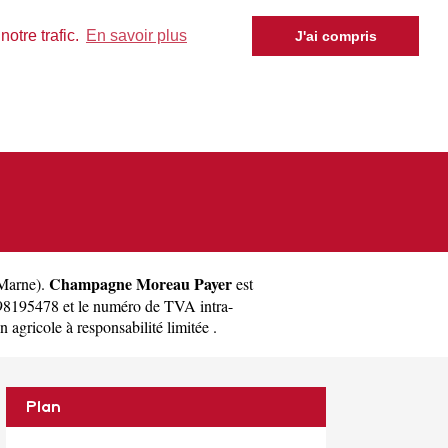
otre trafic.
En savoir plus
J'ai compris
Champagne Moreau Payer
Marne
).
est
98195478 et le numéro de TVA intra-
agricole à responsabilité limitée .
Plan