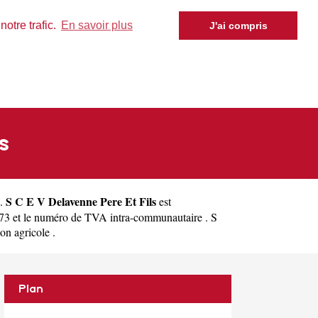
otre trafic.
En savoir plus
J'ai compris
s
S C E V Delavenne Pere Et Fils
).
est
73 et le numéro de TVA intra-communautaire . S
on agricole .
Plan