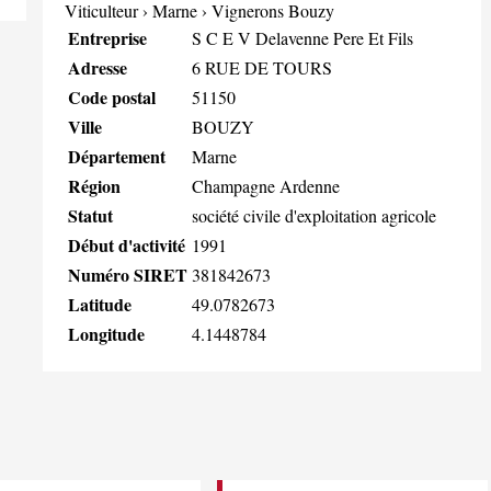
Viticulteur
›
Marne
›
Vignerons Bouzy
Entreprise
S C E V Delavenne Pere Et Fils
Adresse
6 RUE DE TOURS
Code postal
51150
Ville
BOUZY
Département
Marne
Région
Champagne Ardenne
Statut
société civile d'exploitation agricole
Début d'activité
1991
Numéro SIRET
381842673
Latitude
49.0782673
Longitude
4.1448784