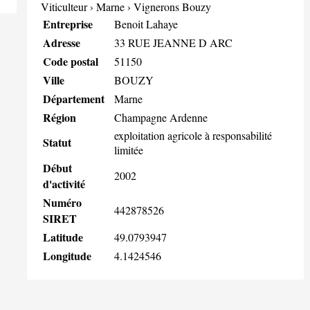
Viticulteur
›
Marne
›
Vignerons Bouzy
Entreprise
Benoit Lahaye
Adresse
33 RUE JEANNE D ARC
Code postal
51150
Ville
BOUZY
Département
Marne
Région
Champagne Ardenne
exploitation agricole à responsabilité
Statut
limitée
Début
2002
d'activité
Numéro
442878526
SIRET
Latitude
49.0793947
Longitude
4.1424546