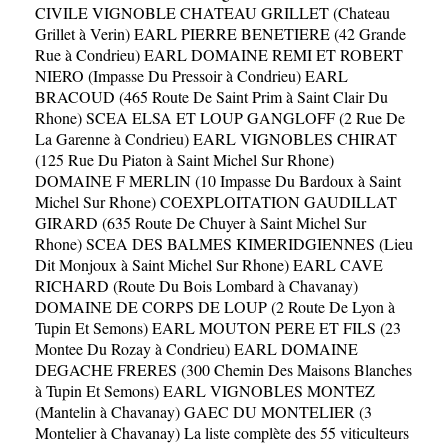
CIVILE VIGNOBLE CHATEAU GRILLET (Chateau
Grillet à Verin)
EARL PIERRE BENETIERE (42 Grande
Rue à Condrieu)
EARL DOMAINE REMI ET ROBERT
NIERO (Impasse Du Pressoir à Condrieu)
EARL
BRACOUD (465 Route De Saint Prim à Saint Clair Du
Rhone)
SCEA ELSA ET LOUP GANGLOFF (2 Rue De
La Garenne à Condrieu)
EARL VIGNOBLES CHIRAT
(125 Rue Du Piaton à Saint Michel Sur Rhone)
DOMAINE F MERLIN (10 Impasse Du Bardoux à Saint
Michel Sur Rhone)
COEXPLOITATION GAUDILLAT
GIRARD (635 Route De Chuyer à Saint Michel Sur
Rhone)
SCEA DES BALMES KIMERIDGIENNES (Lieu
Dit Monjoux à Saint Michel Sur Rhone)
EARL CAVE
RICHARD (Route Du Bois Lombard à Chavanay)
DOMAINE DE CORPS DE LOUP (2 Route De Lyon à
Tupin Et Semons)
EARL MOUTON PERE ET FILS (23
Montee Du Rozay à Condrieu)
EARL DOMAINE
DEGACHE FRERES (300 Chemin Des Maisons Blanches
à Tupin Et Semons)
EARL VIGNOBLES MONTEZ
(Mantelin à Chavanay)
GAEC DU MONTELIER (3
Montelier à Chavanay)
La liste complète des 55 viticulteurs