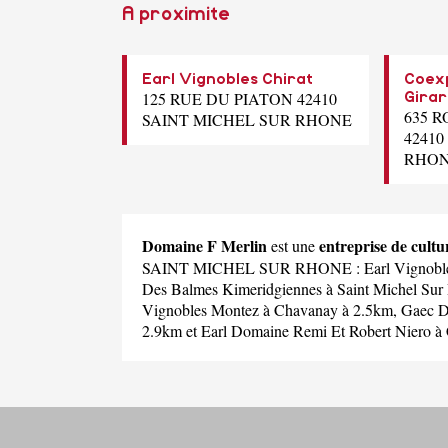
A proximite
Earl Vignobles Chirat
Coexp
125 RUE DU PIATON 42410
Gira
635 
SAINT MICHEL SUR RHONE
42410
RHO
Domaine F Merlin
entreprise de cu
est une
SAINT MICHEL SUR RHONE :
Earl Vignobl
Des Balmes Kimeridgiennes
à Saint Michel Sur
Vignobles Montez
à Chavanay à 2.5km,
Gaec D
2.9km et
Earl Domaine Remi Et Robert Niero
à 