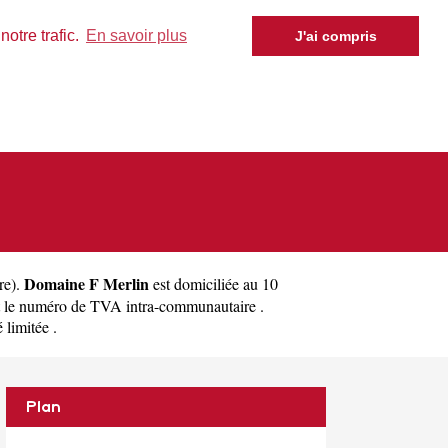
otre trafic.
En savoir plus
J'ai compris
Domaine F Merlin
re
).
est domiciliée au 10
 le numéro de TVA intra-communautaire .
 limitée .
Plan