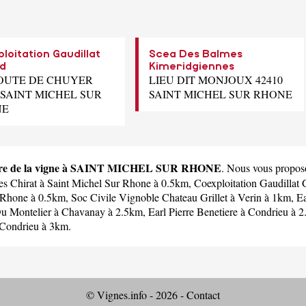
loitation Gaudillat
Scea Des Balmes
rd
Kimeridgiennes
ROUTE DE CHUYER
LIEU DIT MONJOUX 42410
 SAINT MICHEL SUR
SAINT MICHEL SUR RHONE
NE
lture de la vigne à SAINT MICHEL SUR RHONE
. Nous vous proposo
es Chirat
à Saint Michel Sur Rhone à 0.5km,
Coexploitation Gaudillat 
 Rhone à 0.5km,
Soc Civile Vignoble Chateau Grillet
à Verin à 1km,
Ea
u Montelier
à Chavanay à 2.5km,
Earl Pierre Benetiere
à Condrieu à 
Condrieu à 3km.
© Vignes.info - 2026 -
Contact