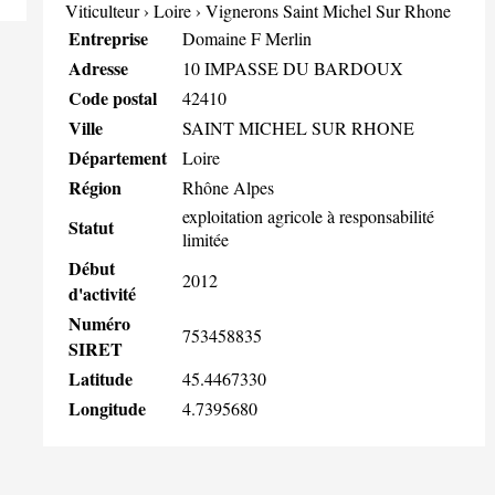
Viticulteur
›
Loire
›
Vignerons Saint Michel Sur Rhone
Entreprise
Domaine F Merlin
Adresse
10 IMPASSE DU BARDOUX
Code postal
42410
Ville
SAINT MICHEL SUR RHONE
Département
Loire
Région
Rhône Alpes
exploitation agricole à responsabilité
Statut
limitée
Début
2012
d'activité
Numéro
753458835
SIRET
Latitude
45.4467330
Longitude
4.7395680