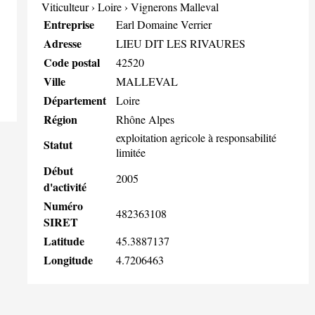
Viticulteur
›
Loire
›
Vignerons Malleval
Entreprise
Earl Domaine Verrier
Adresse
LIEU DIT LES RIVAURES
Code postal
42520
Ville
MALLEVAL
Département
Loire
Région
Rhône Alpes
exploitation agricole à responsabilité
Statut
limitée
Début
2005
d'activité
Numéro
482363108
SIRET
Latitude
45.3887137
Longitude
4.7206463