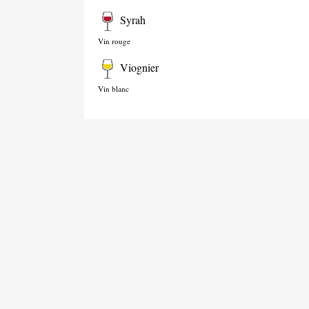
Syrah
Vin rouge
Viognier
Vin blanc