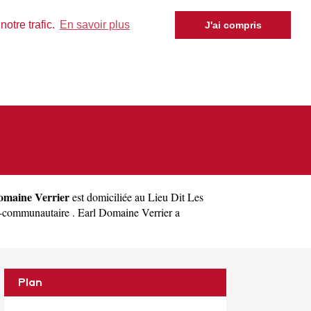
otre trafic.
En savoir plus
J'ai compris
omaine Verrier
est domiciliée au Lieu Dit Les
-communautaire . Earl Domaine Verrier a
Plan