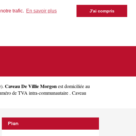
otre trafic.
En savoir plus
J'ai compris
Caveau De Villie Morgon
e
).
est domiciliée au
numéro de TVA intra-communautaire . Caveau
Plan