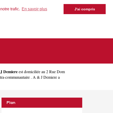
otre trafic.
En savoir plus
J'ai compris
J Demiere
est domiciliée au 2 Rue Dom
tra-communautaire . A & J Demiere a
Plan