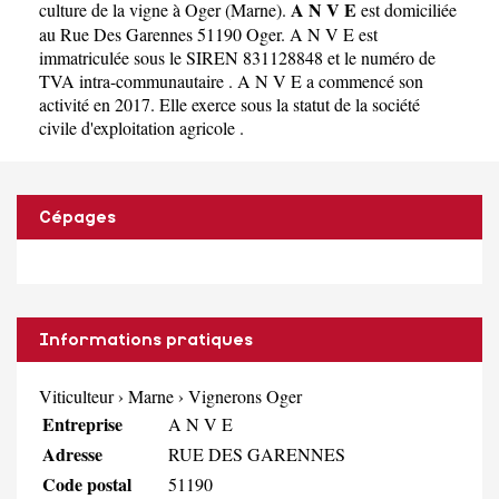
A N V E
culture de la vigne à Oger
(
Marne
).
est domiciliée
au Rue Des Garennes 51190 Oger. A N V E est
immatriculée sous le SIREN 831128848 et le numéro de
TVA intra-communautaire . A N V E a commencé son
activité en 2017. Elle exerce sous la statut de la société
civile d'exploitation agricole .
Cépages
Informations pratiques
Viticulteur
›
Marne
›
Vignerons Oger
Entreprise
A N V E
Adresse
RUE DES GARENNES
Code postal
51190