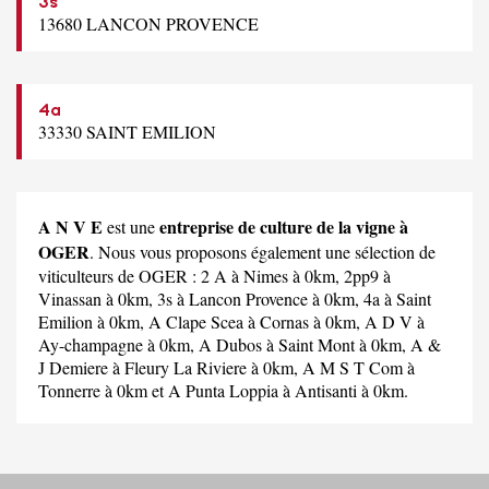
3s
13680 LANCON PROVENCE
4a
33330 SAINT EMILION
A N V E
entreprise de culture de la vigne à
est une
OGER
. Nous vous proposons également une sélection de
viticulteurs de OGER :
2 A
à Nimes à 0km,
2pp9
à
Vinassan à 0km,
3s
à Lancon Provence à 0km,
4a
à Saint
Emilion à 0km,
A Clape Scea
à Cornas à 0km,
A D V
à
Ay-champagne à 0km,
A Dubos
à Saint Mont à 0km,
A &
J Demiere
à Fleury La Riviere à 0km,
A M S T Com
à
Tonnerre à 0km et
A Punta Loppia
à Antisanti à 0km.