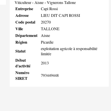
Viticulteur
›
Aisne
›
Vignerons Tallone
Entreprise
Capi Rossi
Adresse
LIEU DIT CAPI ROSSI
Code postal
20270
Ville
TALLONE
Département
Aisne
Région
Picardie
exploitation agricole à responsabilité
Statut
limitée
Début
2013
d'activité
Numéro
793449448
SIRET