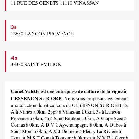
11 RUE DES GENETS 11110 VINASSAN
3s
13680 LANCON PROVENCE
4a
33330 SAINT EMILION
Canet Valette
entreprise de culture de la vigne à
est une
CESSENON SUR ORB
. Nous vous proposons également
une sélection de viticulteurs de CESSENON SUR ORB :
2
A
à Nimes à 0km,
2pp9
à Vinassan à 0km,
3s
à Lancon
Provence à 0km,
4a
à Saint Emilion à 0km,
A Clape Scea
à
Cornas à 0km,
A D V
à Ay-champagne à 0km,
A Dubos
à
Saint Mont à 0km,
A & J Demiere
à Fleury La Riviere à
0km,
A M S T Com
à Tonnerre à 0km et
A N V E
à Oger à