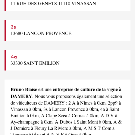
11 RUE DES GENETS 11110 VINASSAN
3s
13680 LANCON PROVENCE
4a
33330 SAINT EMILION
Bruno Blaise
entreprise de culture de la vigne à
est une
DAMERY
. Nous vous proposons également une sélection
de viticulteurs de DAMERY :
2 A
à Nimes à 0km,
2pp9
à
Vinassan à 0km,
3s
à Lancon Provence à 0km,
4a
à Saint
Emilion à 0km,
A Clape Scea
à Cornas à 0km,
A D V
à
Ay-champagne à 0km,
A Dubos
à Saint Mont à 0km,
A &
J Demiere
à Fleury La Riviere à 0km,
A M S T Com
à
Tonnerre à 0km et
A N V E
à Oger à 0km.