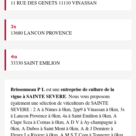
11 RUE DES GENETS 11110 VINASSAN
3s
13680 LANCON PROVENCE
4a
33330 SAINT EMILION
Brissonneau P L
entreprise de culture de la
est une
vigne à SAINTE SEVERE
. Nous vous proposons
également une sélection de viticulteurs de SAINTE
SEVERE :
2 A
à Nimes à 0km,
2pp9
à Vinassan à 0km,
3s
à Lancon Provence à 0km,
4a
à Saint Emilion à 0km,
A
Clape Scea
à Cornas à 0km,
A D V
à Ay-champagne à
0km,
A Dubos
à Saint Mont à 0km,
A & J Demiere
à
Fleury La Riviere à 0km,
A M S T Com
à Tonnerre à 0km