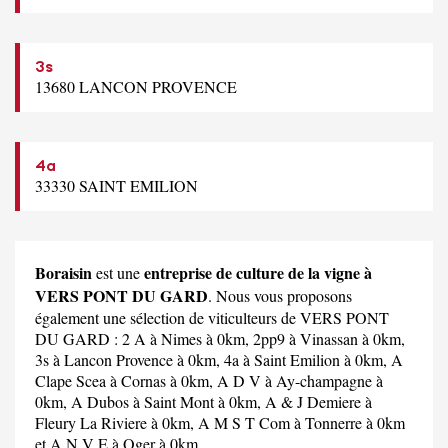
3s
13680 LANCON PROVENCE
4a
33330 SAINT EMILION
Boraisin
entreprise de culture de la vigne à
est une
VERS PONT DU GARD
. Nous vous proposons
également une sélection de viticulteurs de VERS PONT
DU GARD :
2 A
à Nimes à 0km,
2pp9
à Vinassan à 0km,
3s
à Lancon Provence à 0km,
4a
à Saint Emilion à 0km,
A
Clape Scea
à Cornas à 0km,
A D V
à Ay-champagne à
0km,
A Dubos
à Saint Mont à 0km,
A & J Demiere
à
Fleury La Riviere à 0km,
A M S T Com
à Tonnerre à 0km
et
A N V E
à Oger à 0km.