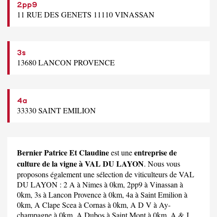
2pp9
11 RUE DES GENETS 11110 VINASSAN
3s
13680 LANCON PROVENCE
4a
33330 SAINT EMILION
Bernier Patrice Et Claudine
entreprise de
est une
culture de la vigne à VAL DU LAYON
. Nous vous
proposons également une sélection de viticulteurs de VAL
DU LAYON :
2 A
à Nimes à 0km,
2pp9
à Vinassan à
0km,
3s
à Lancon Provence à 0km,
4a
à Saint Emilion à
0km,
A Clape Scea
à Cornas à 0km,
A D V
à Ay-
champagne à 0km,
A Dubos
à Saint Mont à 0km,
A & J