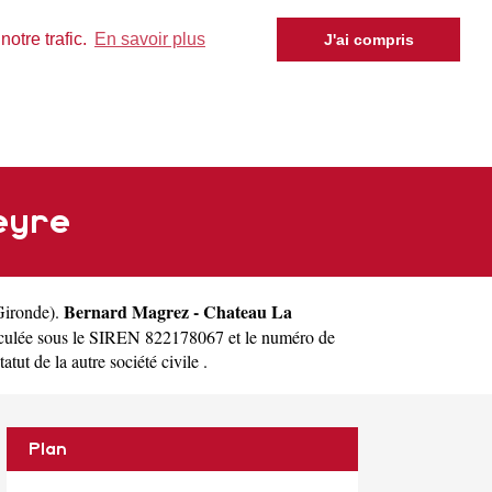
otre trafic.
En savoir plus
J'ai compris
eyre
Bernard Magrez - Chateau La
Gironde
).
iculée sous le SIREN 822178067 et le numéro de
t de la autre société civile .
Plan