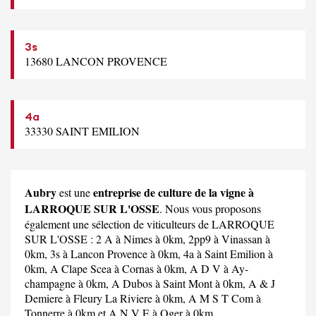
3s
13680 LANCON PROVENCE
4a
33330 SAINT EMILION
Aubry
entreprise de culture de la vigne à
est une
LARROQUE SUR L'OSSE
. Nous vous proposons
également une sélection de viticulteurs de LARROQUE
SUR L'OSSE :
2 A
à Nimes à 0km,
2pp9
à Vinassan à
0km,
3s
à Lancon Provence à 0km,
4a
à Saint Emilion à
0km,
A Clape Scea
à Cornas à 0km,
A D V
à Ay-
champagne à 0km,
A Dubos
à Saint Mont à 0km,
A & J
Demiere
à Fleury La Riviere à 0km,
A M S T Com
à
Tonnerre à 0km et
A N V E
à Oger à 0km.