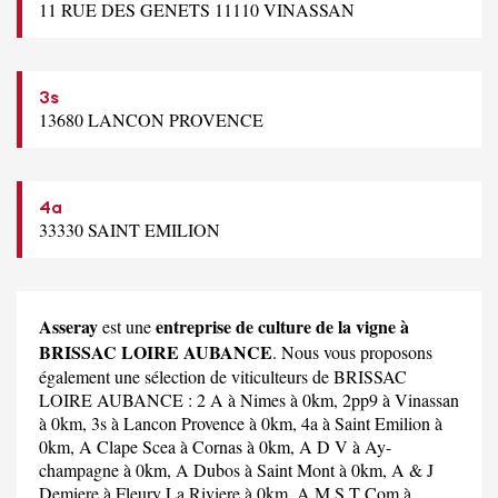
11 RUE DES GENETS 11110 VINASSAN
3s
13680 LANCON PROVENCE
4a
33330 SAINT EMILION
Asseray
entreprise de culture de la vigne à
est une
BRISSAC LOIRE AUBANCE
. Nous vous proposons
également une sélection de viticulteurs de BRISSAC
LOIRE AUBANCE :
2 A
à Nimes à 0km,
2pp9
à Vinassan
à 0km,
3s
à Lancon Provence à 0km,
4a
à Saint Emilion à
0km,
A Clape Scea
à Cornas à 0km,
A D V
à Ay-
champagne à 0km,
A Dubos
à Saint Mont à 0km,
A & J
Demiere
à Fleury La Riviere à 0km,
A M S T Com
à