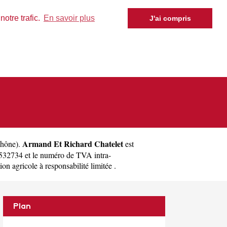
otre trafic.
En savoir plus
J'ai compris
Armand Et Richard Chatelet
hône
).
est
532734 et le numéro de TVA intra-
n agricole à responsabilité limitée .
Plan