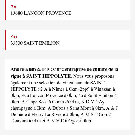
3s
13680 LANCON PROVENCE
4a
33330 SAINT EMILION
Andre Klein & Fils
entreprise de culture de la
est une
vigne à SAINT HIPPOLYTE
. Nous vous proposons
également une sélection de viticulteurs de SAINT
HIPPOLYTE :
2 A
à Nimes à 0km,
2pp9
à Vinassan à
0km,
3s
à Lancon Provence à 0km,
4a
à Saint Emilion à
0km,
A Clape Scea
à Cornas à 0km,
A D V
à Ay-
champagne à 0km,
A Dubos
à Saint Mont à 0km,
A & J
Demiere
à Fleury La Riviere à 0km,
A M S T Com
à
Tonnerre à 0km et
A N V E
à Oger à 0km.