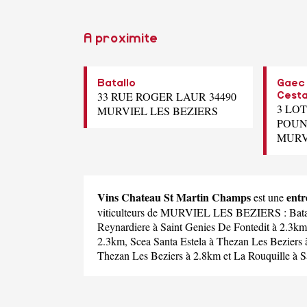
A proximite
Batallo
Gaec 
33 RUE ROGER LAUR 34490
Cesta
3 LO
MURVIEL LES BEZIERS
POUN
MURV
Vins Chateau St Martin Champs
ent
est une
viticulteurs de MURVIEL LES BEZIERS :
Bata
Reynardiere
à Saint Genies De Fontedit à 2.3k
2.3km,
Scea Santa Estela
à Thezan Les Beziers 
Thezan Les Beziers à 2.8km et
La Rouquille
à S