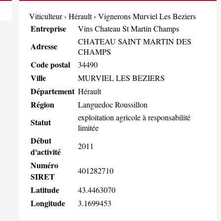
Viticulteur
›
Hérault
›
Vignerons Murviel Les Beziers
Entreprise
Vins Chateau St Martin Champs
CHATEAU SAINT MARTIN DES
Adresse
CHAMPS
Code postal
34490
Ville
MURVIEL LES BEZIERS
Département
Hérault
Région
Languedoc Roussillon
exploitation agricole à responsabilité
Statut
limitée
Début
2011
d'activité
Numéro
401282710
SIRET
Latitude
43.4463070
Longitude
3.1699453