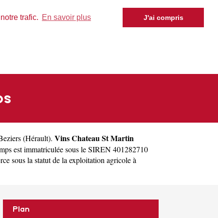
otre trafic.
En savoir plus
J'ai compris
ps
Vins Chateau St Martin
Beziers
(
Hérault
).
amps est immatriculée sous le SIREN 401282710
sous la statut de la exploitation agricole à
Plan