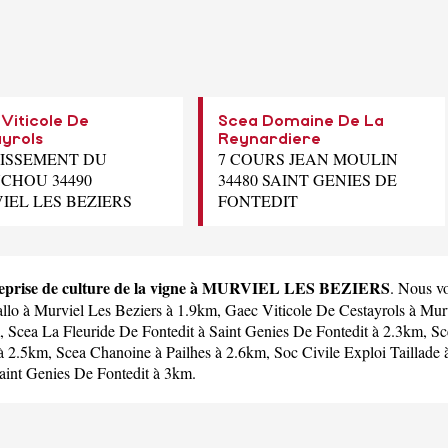
Viticole De
Scea Domaine De La
yrols
Reynardiere
TISSEMENT DU
7 COURS JEAN MOULIN
CHOU 34490
34480 SAINT GENIES DE
IEL LES BEZIERS
FONTEDIT
reprise de culture de la vigne à MURVIEL LES BEZIERS
. Nous v
llo
à Murviel Les Beziers à 1.9km,
Gaec Viticole De Cestayrols
à Murv
m,
Scea La Fleuride De Fontedit
à Saint Genies De Fontedit à 2.3km,
Sc
à 2.5km,
Scea Chanoine
à Pailhes à 2.6km,
Soc Civile Exploi Taillade
à
aint Genies De Fontedit à 3km.