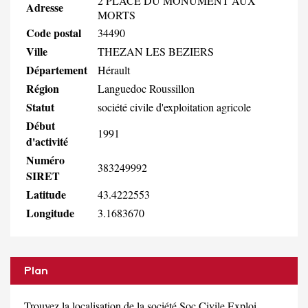
2 PLACE DU MONUMENT AUX
Adresse
MORTS
Code postal
34490
Ville
THEZAN LES BEZIERS
Département
Hérault
Région
Languedoc Roussillon
Statut
société civile d'exploitation agricole
Début
1991
d'activité
Numéro
383249992
SIRET
Latitude
43.4222553
Longitude
3.1683670
Plan
Trouvez la localisation de la société Soc Civile Exploi