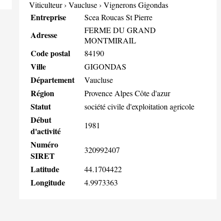
Viticulteur
›
Vaucluse
›
Vignerons Gigondas
Entreprise
Scea Roucas St Pierre
FERME DU GRAND
Adresse
MONTMIRAIL
Code postal
84190
Ville
GIGONDAS
Département
Vaucluse
Région
Provence Alpes Côte d'azur
Statut
société civile d'exploitation agricole
Début
1981
d'activité
Numéro
320992407
SIRET
Latitude
44.1704422
Longitude
4.9973363