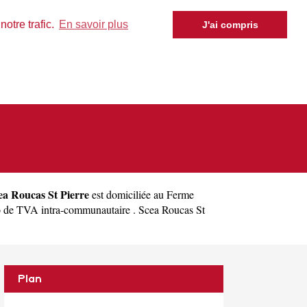
otre trafic.
En savoir plus
J'ai compris
ea Roucas St Pierre
est domiciliée au Ferme
o de TVA intra-communautaire . Scea Roucas St
Plan