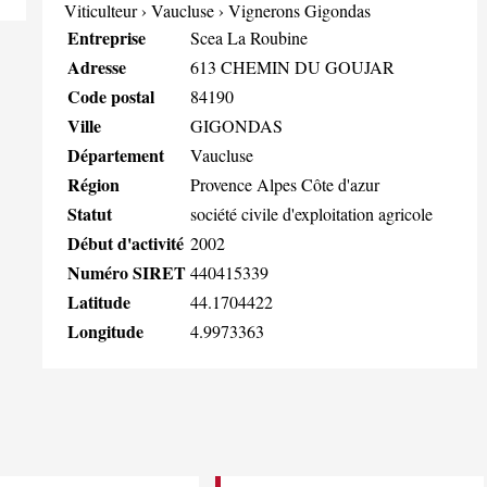
Viticulteur
›
Vaucluse
›
Vignerons Gigondas
Entreprise
Scea La Roubine
Adresse
613 CHEMIN DU GOUJAR
Code postal
84190
Ville
GIGONDAS
Département
Vaucluse
Région
Provence Alpes Côte d'azur
Statut
société civile d'exploitation agricole
Début d'activité
2002
Numéro SIRET
440415339
Latitude
44.1704422
Longitude
4.9973363