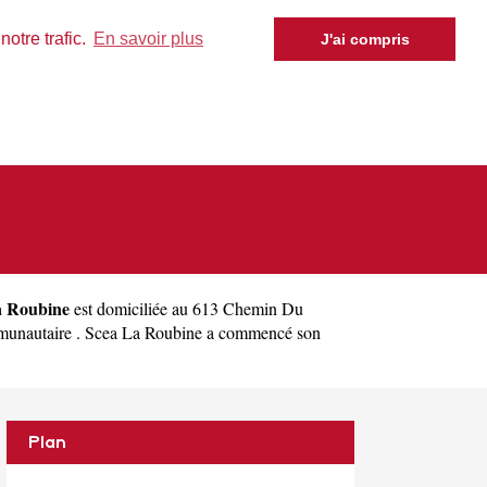
otre trafic.
En savoir plus
J'ai compris
a Roubine
est domiciliée au 613 Chemin Du
munautaire . Scea La Roubine a commencé son
Plan