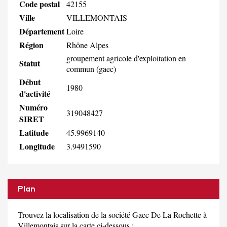
Code postal
42155
Ville
VILLEMONTAIS
Département
Loire
Région
Rhône Alpes
groupement agricole d'exploitation en
Statut
commun (gaec)
Début
1980
d'activité
Numéro
319048427
SIRET
Latitude
45.9969140
Longitude
3.9491590
Plan
Trouvez la localisation de la société Gaec De La Rochette à
Villemontais sur la carte ci-dessous :