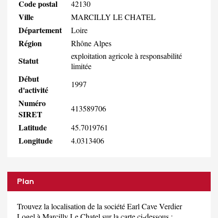
Code postal
42130
Ville
MARCILLY LE CHATEL
Département
Loire
Région
Rhône Alpes
exploitation agricole à responsabilité
Statut
limitée
Début
1997
d'activité
Numéro
413589706
SIRET
Latitude
45.7019761
Longitude
4.0313406
Plan
Trouvez la localisation de la société Earl Cave Verdier
Logel à Marcilly Le Chatel sur la carte ci-dessous :