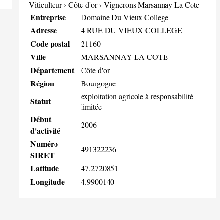
Viticulteur
›
Côte-d'or
›
Vignerons Marsannay La Cote
Entreprise
Domaine Du Vieux College
Adresse
4 RUE DU VIEUX COLLEGE
Code postal
21160
Ville
MARSANNAY LA COTE
Département
Côte d'or
Région
Bourgogne
exploitation agricole à responsabilité
Statut
limitée
Début
2006
d'activité
Numéro
491322236
SIRET
Latitude
47.2720851
Longitude
4.9900140