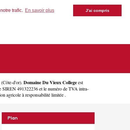
otre trafic.
En savoir plus
J'ai compris
Domaine Du Vieux College
(
Côte-d'or
).
est
le SIREN 491322236 et le numéro de TVA intra-
 agricole à responsabilité limitée .
Plan