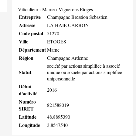
Viticulteur
›
Marne
›
Vignerons Etoges
Entreprise
Champagne Bression Sebastien
Adresse
LA HAIE CARBON
Code postal
51270
Ville
ETOGES
Département
Marne
Région
Champagne Ardenne
société par actions simplifiée à associé
Statut
unique ou société par actions simplifiée
unipersonnelle
Début
2016
d'activité
Numéro
821588019
SIRET
Latitude
48.8895390
Longitude
3.8547540