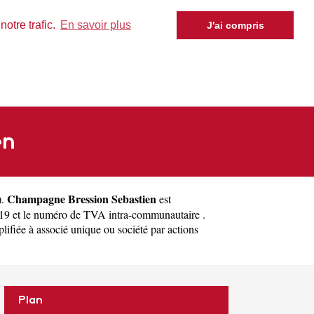
otre trafic.
En savoir plus
J'ai compris
en
Champagne Bression Sebastien
).
est
19 et le numéro de TVA intra-communautaire .
lifiée à associé unique ou société par actions
Plan