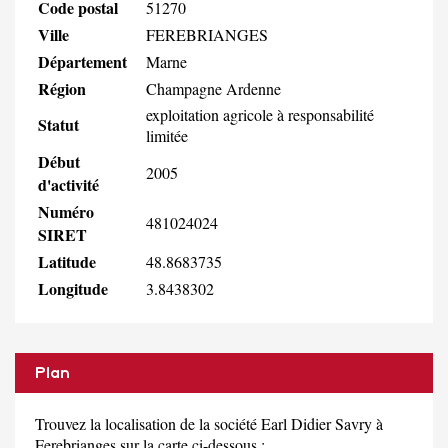
Code postal
51270
Ville
FEREBRIANGES
Département
Marne
Région
Champagne Ardenne
exploitation agricole à responsabilité
Statut
limitée
Début
2005
d'activité
Numéro
481024024
SIRET
Latitude
48.8683735
Longitude
3.8438302
Plan
Trouvez la localisation de la société Earl Didier Savry à
Ferebrianges sur la carte ci-dessous :