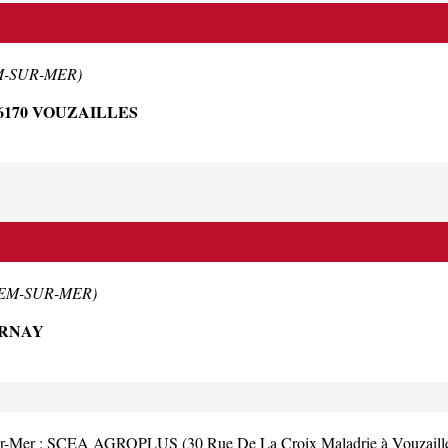
EM-SUR-MER)
6170 VOUZAILLES
BREM-SUR-MER)
URNAY
ur-Mer :
SCEA AGROPLUS (30 Rue De La Croix Maladrie à Vouzaill