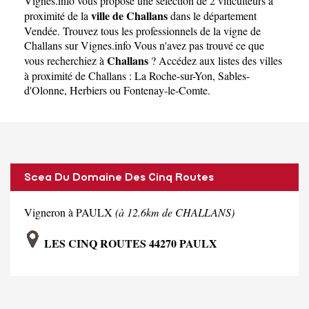
Vignes.info
vous propose une sélection de 2 viticulteurs à
ville de Challans
proximité de la
dans le département
Vendée
. Trouvez tous les professionnels de la vigne de
Challans sur Vignes.info Vous n'avez pas trouvé ce que
Challans
vous recherchiez à
? Accédez aux listes des villes
à proximité de Challans :
La Roche-sur-Yon
,
Sables-
d'Olonne
,
Herbiers
ou
Fontenay-le-Comte
.
Scea Du Domaine Des Cinq Routes
Vigneron à PAULX
(à 12.6km de CHALLANS)
LES CINQ ROUTES 44270 PAULX