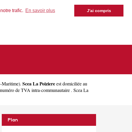
otre trafic.
En savoir plus
J'ai compris
Scea La Poiziere
-Maritime
).
est domiciliée au
e numéro de TVA intra-communautaire . Scea La
Plan