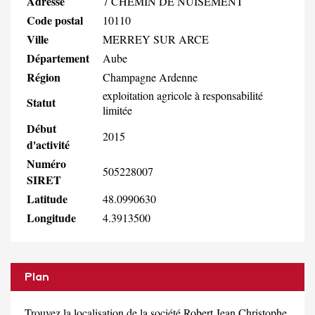
Adresse
7 CHEMIN DE NUISEMENT
Code postal
10110
Ville
MERREY SUR ARCE
Département
Aube
Région
Champagne Ardenne
exploitation agricole à responsabilité
Statut
limitée
Début
2015
d'activité
Numéro
505228007
SIRET
Latitude
48.0990630
Longitude
4.3913500
Plan
Trouvez la localisation de la société Robert Jean Christophe