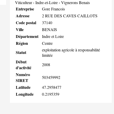
Viticulteur
›
Indre-et-Loire
›
Vignerons Benais
Entreprise
Gore Francois
Adresse
2 RUE DES CAVES CAILLOTS
Code postal
37140
Ville
BENAIS
Département
Indre et Loire
Région
Centre
exploitation agricole à responsabilité
Statut
limitée
Début
2008
d'activité
Numéro
503459992
SIRET
Latitude
47.2958477
Longitude
0.2195359