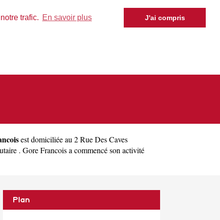
otre trafic.
En savoir plus
J'ai compris
ancois
est domiciliée au 2 Rue Des Caves
taire . Gore Francois a commencé son activité
Plan