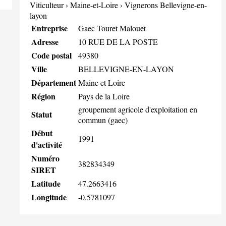
Viticulteur
›
Maine-et-Loire
›
Vignerons Bellevigne-en-
layon
Entreprise
Gaec Touret Malouet
Adresse
10 RUE DE LA POSTE
Code postal
49380
Ville
BELLEVIGNE-EN-LAYON
Département
Maine et Loire
Région
Pays de la Loire
groupement agricole d'exploitation en
Statut
commun (gaec)
Début
1991
d'activité
Numéro
382834349
SIRET
Latitude
47.2663416
Longitude
-0.5781097