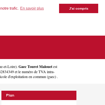
otre trafic.
En savoir plus
J'ai compris
Gaec Touret Malouet
e-et-Loire
).
est
82834349 et le numéro de TVA intra-
icole d'exploitation en commun (gaec) .
Plan