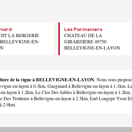
niard
Les Parmeniers
 DIT LA BERGERIE
CHATEAU DE LA
0 BELLEVIGNE-EN-
GIRARDIERE 49750
ON
BELLEVIGNE-EN-LAYON
culture de la vigne à BELLEVIGNE-EN-LAYON
. Nous vous proposon
evigne-en-layon à 0.3km,
Guegniard
à Bellevigne-en-layon à 1.1km,
Le
-en-layon à 1.2km,
Le Clos Des Sables
à Bellevigne-en-layon à 1.2km
 Des Trottieres
à Bellevigne-en-layon à 2.3km,
Earl Longepe Yvon Et
 à 2.9km.