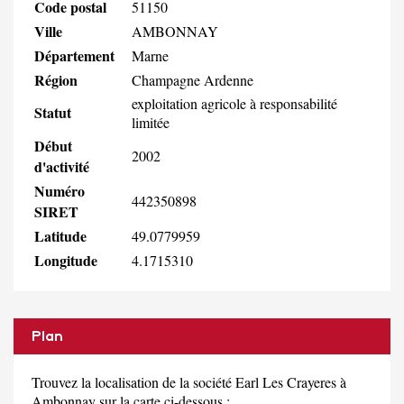
Code postal
51150
Ville
AMBONNAY
Département
Marne
Région
Champagne Ardenne
exploitation agricole à responsabilité
Statut
limitée
Début
2002
d'activité
Numéro
442350898
SIRET
Latitude
49.0779959
Longitude
4.1715310
Plan
Trouvez la localisation de la société Earl Les Crayeres à
Ambonnay sur la carte ci-dessous :