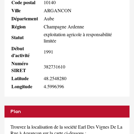
Code postal
10140
Ville
ARGANCON
Département
Aube
Région
Champagne Ardenne
exploitation agricole à responsabilité
Statut
limitée
Début
1991
d'activité
Numéro
382731610
SIRET
Latitude
48.2548280
Longitude
4.5996396
Plan
Trouvez la localisation de la société Earl Des Vignes De La
Rue à Argancon sur la carte ci-dessous :