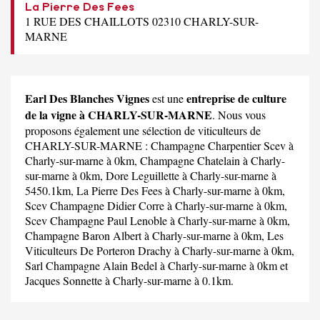
La Pierre Des Fees
1 RUE DES CHAILLOTS 02310 CHARLY-SUR-
MARNE
Earl Des Blanches Vignes
entreprise de culture
est une
de la vigne à CHARLY-SUR-MARNE
. Nous vous
proposons également une sélection de viticulteurs de
CHARLY-SUR-MARNE :
Champagne Charpentier Scev
à
Charly-sur-marne à 0km,
Champagne Chatelain
à Charly-
sur-marne à 0km,
Dore Leguillette
à Charly-sur-marne à
5450.1km,
La Pierre Des Fees
à Charly-sur-marne à 0km,
Scev Champagne Didier Corre
à Charly-sur-marne à 0km,
Scev Champagne Paul Lenoble
à Charly-sur-marne à 0km,
Champagne Baron Albert
à Charly-sur-marne à 0km,
Les
Viticulteurs De Porteron Drachy
à Charly-sur-marne à 0km,
Sarl Champagne Alain Bedel
à Charly-sur-marne à 0km et
Jacques Sonnette
à Charly-sur-marne à 0.1km.