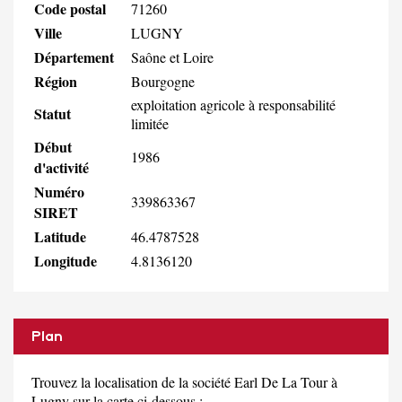
Code postal
71260
Ville
LUGNY
Département
Saône et Loire
Région
Bourgogne
exploitation agricole à responsabilité
Statut
limitée
Début
1986
d'activité
Numéro
339863367
SIRET
Latitude
46.4787528
Longitude
4.8136120
Plan
Trouvez la localisation de la société Earl De La Tour à
Lugny sur la carte ci-dessous :