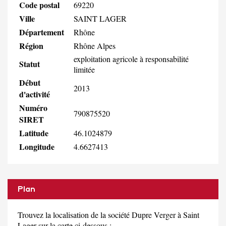
Code postal
69220
Ville
SAINT LAGER
Département
Rhône
Région
Rhône Alpes
exploitation agricole à responsabilité
Statut
limitée
Début
2013
d'activité
Numéro
790875520
SIRET
Latitude
46.1024879
Longitude
4.6627413
Plan
Trouvez la localisation de la société Dupre Verger à Saint
Lager sur la carte ci-dessous :