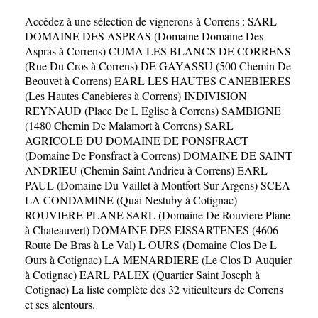
Accédez à une sélection de vignerons à Correns :
SARL
DOMAINE DES ASPRAS (Domaine Domaine Des
Aspras à Correns)
CUMA LES BLANCS DE CORRENS
(Rue Du Cros à Correns)
DE GAYASSU (500 Chemin De
Beouvet à Correns)
EARL LES HAUTES CANEBIERES
(Les Hautes Canebieres à Correns)
INDIVISION
REYNAUD (Place De L Eglise à Correns)
SAMBIGNE
(1480 Chemin De Malamort à Correns)
SARL
AGRICOLE DU DOMAINE DE PONSFRACT
(Domaine De Ponsfract à Correns)
DOMAINE DE SAINT
ANDRIEU (Chemin Saint Andrieu à Correns)
EARL
PAUL (Domaine Du Vaillet à Montfort Sur Argens)
SCEA
LA CONDAMINE (Quai Nestuby à Cotignac)
ROUVIERE PLANE SARL (Domaine De Rouviere Plane
à Chateauvert)
DOMAINE DES EISSARTENES (4606
Route De Bras à Le Val)
L OURS (Domaine Clos De L
Ours à Cotignac)
LA MENARDIERE (Le Clos D Auquier
à Cotignac)
EARL PALEX (Quartier Saint Joseph à
Cotignac)
La liste complète des 32 viticulteurs de Correns
et ses alentours.