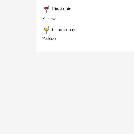
Pinot noir
Vin rouge
Chardonnay
Vin blanc