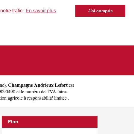
otre trafic.
En savoir plus
J'ai compris
Champagne Andrieux Lefort
ne
).
est
090490 et le numéro de TVA intra-
n agricole à responsabilité limitée .
Plan