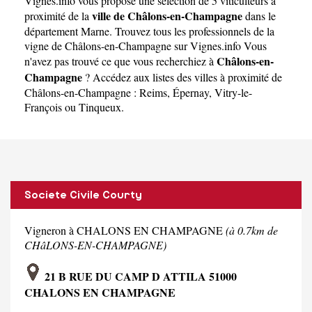
Vignes.info
vous propose une sélection de 5 viticulteurs à
Champagne
ville de Châlons-en-Champagne
proximité de la
dans le
département
Marne
. Trouvez tous les professionnels de la
vigne de Châlons-en-Champagne sur Vignes.info Vous
Châlons-en-
n'avez pas trouvé ce que vous recherchiez à
Champagne
? Accédez aux listes des villes à proximité de
Châlons-en-Champagne :
Reims
,
Épernay
,
Vitry-le-
François
ou
Tinqueux
.
Societe Civile Courty
Vigneron à CHALONS EN CHAMPAGNE
(à 0.7km de
CHâLONS-EN-CHAMPAGNE)
21 B RUE DU CAMP D ATTILA 51000
CHALONS EN CHAMPAGNE