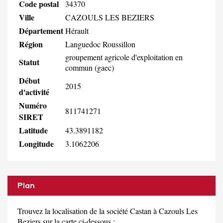
Code postal
34370
Ville
CAZOULS LES BEZIERS
Département
Hérault
Région
Languedoc Roussillon
groupement agricole d'exploitation en
Statut
commun (gaec)
Début
2015
d'activité
Numéro
811741271
SIRET
Latitude
43.3891182
Longitude
3.1062206
Plan
Trouvez la localisation de la société Castan à Cazouls Les
Beziers sur la carte ci-dessous :