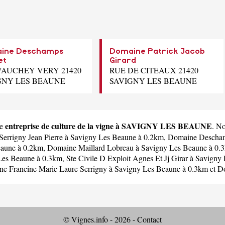
ine Deschamps
Domaine Patrick Jacob
et
Girard
VAUCHEY VERY 21420
RUE DE CITEAUX 21420
GNY LES BEAUNE
SAVIGNY LES BEAUNE
entreprise de culture de la vigne à SAVIGNY LES BEAUNE
ne
. N
Serrigny Jean Pierre
à Savigny Les Beaune à 0.2km,
Domaine Descham
eaune à 0.2km,
Domaine Maillard Lobreau
à Savigny Les Beaune à 0.
Les Beaune à 0.3km,
Ste Civile D Exploit Agnes Et Jj Girar
à Savigny 
e Francine Marie Laure Serrigny
à Savigny Les Beaune à 0.3km et
Do
© Vignes.info - 2026 -
Contact