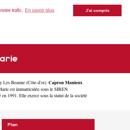
otre trafic.
En savoir plus
J'ai compris
arie
Capron Manieux
gny Les Beaune
(
Côte-d'or
).
arie est immatriculée sous le SIREN
1991. Elle exerce sous la statut de la société
Plan