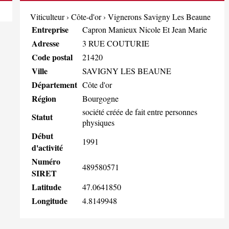
Viticulteur
›
Côte-d'or
›
Vignerons Savigny Les Beaune
Entreprise
Capron Manieux Nicole Et Jean Marie
Adresse
3 RUE COUTURIE
Code postal
21420
Ville
SAVIGNY LES BEAUNE
Département
Côte d'or
Région
Bourgogne
société créée de fait entre personnes
Statut
physiques
Début
1991
d'activité
Numéro
489580571
SIRET
Latitude
47.0641850
Longitude
4.8149948